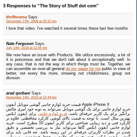
3 Responses to “The Story of Stuff dot com”
thriftorama
Says:
December 27th, 2008 at 03:32 pm
I love that video. I've watched it several times these last few months.
Nate Ferguson
Says:
July 14th, 2018 at 12:05 pm
We now have an issue with Products. We utilize excessively, a lot of
it is poisonous and that we don't talk about it exceptionally well. In
any case, that is not the way in which things must be. Together, we
can assemble an over-all general
do my paper for me
public in view of
better, not every the more, showing not childishness, group not
division.
arad qorbani
Says:
November 14th, 2018 at 12:44 pm
قیمت خرید لوازم جانبی گوشی موبایل آیفون Apple iPhone X
خرید لوازم جانبی برای یک گوشی موبایل می‌تواند به نوبه خود امری چالش
برانگیز برای یک کاربر حرفه‌ای باشد،
خرید لوازم جانبی
برای آیفون ایکس
بهترین مثال است. با توجه به قیمت بالای گوشی کارکرد محافظتی علاوه بر
کارکرد فنی و دید زیبایی شناختی برای کاربر آیفون 10 مطرح است. خرید
لوازم جانبی آیفون ایکس گاها می‌تواند نیاز به بررسی تخصصی و دقیق
شدن در نظرات کاربران حرفه‌ای در این زمینه باشد. چه قابی باید برای
گوشی ایفون ایکس خود بخریم که علاوه بر حفظ خوشدستی و زیبایی