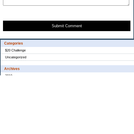
Submit Comment
Categories
$20 Challenge
Uncategorized
Archives
2010
2008
2007
2006
2005
My Blog Stats
Date Started:
Dec 30, 2005
Entries:
31
Comments:
154