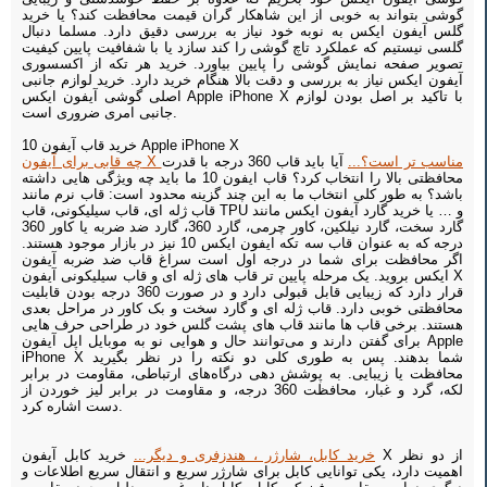
گوشی بتواند به خوبی از این شاهکار گران قیمت محافظت کند؟ یا خرید
گلس آیفون ایکس به نوبه خود نیاز به بررسی دقیق دارد. مسلما دنبال
گلسی نیستیم که عملکرد تاچ گوشی را کند سازد یا با شفافیت پایین کیفیت
تصویر صفحه نمایش گوشی را پایین بیاورد. خرید هر تکه از اکسسوری
آیفون ایکس نیاز به بررسی و دقت بالا هنگام خرید دارد. خرید لوازم جانبی
اصلی گوشی آیفون ایکس Apple iPhone X با تاکید بر اصل بودن لوازم
جانبی امری ضروری است.
خرید قاب آیفون 10 Apple iPhone X
چه قابی برای آیفون X مناسب تر است؟...
آیا باید قاب 360 درجه با قدرت
محافظتی بالا را انتخاب کرد؟ قاب ایفون 10 ما باید چه ویژگی هایی داشته
باشد؟ به طور کلی انتخاب ما به این چند گزینه محدود است: قاب نرم مانند
قاب ژله ای، قاب سیلیکونی، قاب TPU و … یا خرید گارد آیفون ایکس مانند
گارد سخت، گارد نیلکین، کاور چرمی، گارد 360، گارد ضد ضربه یا کاور 360
درجه که به عنوان قاب سه تکه ایفون ایکس 10 نیز در بازار موجود هستند.
اگر محافظت برای شما در درجه اول است سراغ قاب ضد ضربه آیفون
ایکس بروید. یک مرحله پایین تر قاب های ژله ای و قاب سیلیکونی آیفون X
قرار دارد که زیبایی قابل قبولی دارد و در صورت 360 درجه بودن قابلیت
محافظتی خوبی دارد. قاب ژله ای و گارد سخت و بک کاور در مراحل بعدی
هستند. برخی قاب ها مانند قاب های پشت گلس خود در طراحی حرف هایی
برای گفتن دارند و می‌توانند حال و هوایی نو به موبایل اپل آیفون Apple
iPhone X شما بدهند. پس به طوری کلی دو نکته را در نظر بگیرید
محافظت یا زیبایی. به پوشش دهی درگاه‌های ارتباطی، مقاومت در برابر
لکه، گرد و غبار، محافظت 360 درجه، و مقاومت در برابر لیز خوردن از
دست اشاره کرد.
خرید کابل، شارژر ، هندزفری و دیگر...
خرید کابل آیفون X از دو نظر
اهمیت دارد، یکی توانایی کابل برای شارژر سریع و انتقال سریع اطلاعات و