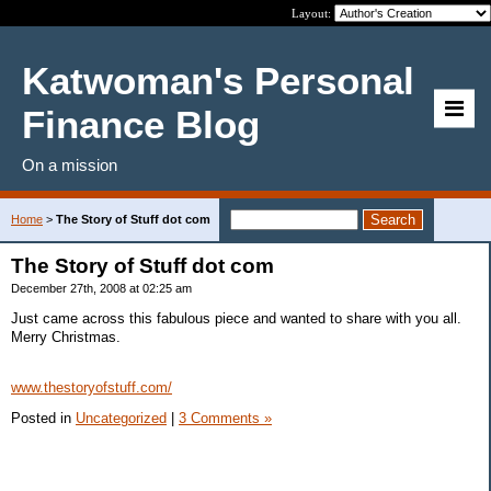
Layout:
Katwoman's Personal
Finance Blog
On a mission
Home
>
The Story of Stuff dot com
The Story of Stuff dot com
December 27th, 2008 at 02:25 am
Just came across this fabulous piece and wanted to share with you all.
Merry Christmas.
www.thestoryofstuff.com/
Posted in
Uncategorized
|
3 Comments »