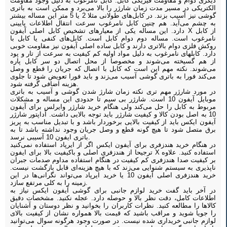
دیگری دوام و مقاومت فیزیکی کابل. کابل نامرغوب به دلیل وجود مقاومت
الکتریکی در مسیر مدت زمان شارژر را بالا می‌برد و ممکن است به باتری
گوشی نیز آسیب بزند. در کابل‌های طولانی مثلا 2 یا 5 متر این مساله بیشتر
به چشم می‌آید. هم چنین کابل نامرغوب سرعت انتقال اطلاعات پایینی
دارد. این مساله یکی از معیارهای تشخیص کابل اصلی آیفون X از کابل
نامرغوب است. مساله دوم دوام کابل است. کابل‌های کنفی یا کابل با
روکش فلزی دوام بالاتری دارند و کابل ساده اصلی آیفون نیز مقاومت خوبی
دارد. کابلهای نامرغوب به دلیل مواد اولیه کم کیفیت به سرعت از تار و پود
از هم گسیخته می‌شوند و مخصوصا از محل اتصال دو سر کابل پاره
می‌شوند. نکته مهم این است که کابل با اتصال که جریان را قطع و وصل
می‌کند فورا به باتری گوشی آسیب می‌زند و باید فورا تعویض شود تا جلوی
هزینه اضافی گرفته شود.
در مورد شارژر مهم تری نکته زمان شارژ شدن گوشی و آسیب به باتری
موبایل آیفون 10 است. شارژر بی سیم تا حدودی این مساله و مشکلات
مربوط به کابل را حل می‌کند ولی هنگام خرید شارژر وایرلس برای آیفون
10 به اصل بودن کالا و کیفیت شارژر باید توجه بالایی داشت. آداپتور شارژر
آیفون ایکس باید از کیفیت بالایی برخوردار باشد و با تبدیل مناسب به پریز
برق متصل شود تا هیچ گونه قطع و وصل جریان وجود نداشته باشد تا به
باتری ایفون 10 آسیبی نرسد.
در هنگام خرید هندزفری برای آیفون ایکس اگر از ایرپاد استفاده نمی‌کنید
ترجیحا از هندزفری اصلی و باکیفیت بالا برای ایفون X استفاده کنید. علاوه
بر کیفیت صدا هندزفری کم کیفیت در هنگام استفاده مداوم صدمات جبران
نا‌پذیری به سیستم شنوایی می‌زند که با هیچ هزینه‌ای قابل بازگشت نیست.
خرید هندزفری اصلی آیفون 10 یا خرید ایرپاد می‌تواند نگرانی‌ها در این
زمینه را به کلی مرتفع سازد.
در آخر باید گفت خرید لوازم جانبی برای گوشی آیفون ایکس نیاز به
اطلاعات کامل، دقت نظر بالا و حوصله دارد. عجله نکنید. مشخصات دقیق
کالاها را مطالعه کنید. نظرات کاربران را بخوانید و نظر دوستان و آشنایان
را جویا شوید و مراقب باشید که قیمت بالا همواره نشان از کیفیت بالای
لوازم جانبی خریداری شده نیست. در صورت وجود هرگونه سوال می‌توانید