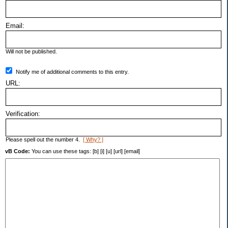
Email:
Will not be published.
Notify me of additional comments to this entry.
URL:
Verification:
Please spell out the number 4.
[ Why? ]
vB Code:
You can use these tags: [b] [i] [u] [url] [email]