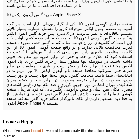
با ما تماس بگیرید، ایمیل بزنید، در قسمت نظرات سوال خود را مطرح کنید
یا در شبکه‌های اجتماعی با ما در تماس باشید.
خرید گلس آیفون ایکس 10 Apple iPhone X
صفحه نمایش گوشی آیفون 10 یکی از گرانترین‌های بازار است. هر گونه
آسیب به صفحه آیفون ایکس می‌تواند کاربر را متحمل خسارت بسیار بالایی
سازد. پس خرید گلس آیفون ایکس X تصمیم عاقلانه‌ای به نظر می‌رسد. در
هنگام خرید گلس گوشی آیفون 10 به چند نکته باید توجه کنیم. اولین نکته
این است که گلس‌های ارزان قیمت ساده که به گلس تخت معروف هستند
قدرت محافظت بالایی ندارند و در واقع صفحه گوشی آیفون 10 از این
گلس‌ها مقاومت بالاتری دارد پس سعی کنید از گلس‌های با کیفیت بالا
استفاده کنید که علاوه بر خط و خش در برابر ضربه نیز مقاومت خوبی
داشته باشند. در صورتیکه تنها منظور شما از خرید گلس برای اپل آیفون
ایکس محافظت در برابر خط و خش است و نیازی به مقاومت در برابر
ضربه حس نمی‌کنید محافظ صفحه نانو آیفون ایکس 10 نیز می‌تواند در
انتخاب‌های شما باشد. ضخامت گلس، برش لبه‌ها، فول چسب و دور چسب
بودن، مقاومت در برابر ضربه، مقاومت در برابر خط و خش، میزان
شفافیت، میزان انعکاس نور، چربی گریزی و ضد لکه بودن، فیلتر اشعه‌های
مضر ، امکان نص آسان و گلس پرایوسی (گلس‌هایی که فرد کناریتان صفحه
گوشی شما را در صورت داشتن این نوع گلس نمی‌بیند و برای نمایش نیاز
به خط دید مستقیم دارند) از نکات تاثیرگذار هنگام خرید گلس محافظ صفحه
آیفون Apple iPhone X هستند.
Leave a Reply
(Note: If you were
logged in
, we could automatically fill in these fields for you.)
Name: